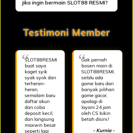
jika ingin bermain SLOT88 RESMI?
Testimoni Member
SLOT88RESMI
Gak pernah
buat saya
bosen main di
kaget syik
SLOT88RESMI,
syak syok dan
selalu ada
terheran-
game baru dan
heran,
banyak pilihan
semalam baru
game gacor,
daftar akun
apalagi di
dan coba
layani 24 jam
deposit kecil,
oleh CS bikin
dan langsung
betah disini.!
maxwin besar
- Kurnia -
seperti lagi