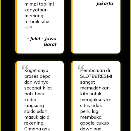
Jakarta
mimpi tapi ini
kenyataan,
memang
terbaik situs
ini!!!
- Julet - Jawa
Barat
Kaget saya,
Pembaruan di
proses depo
SLOT88RESMI
dan wdnya
sangat
secepat kilat
memudahkan
bah, baru
kita untuk
kedip
mengakses ke
langsung
situs tidak
saldo udah
perlu lagi
masuk aja di
membuka
rekening.
google, cukup
Gimana gak
download