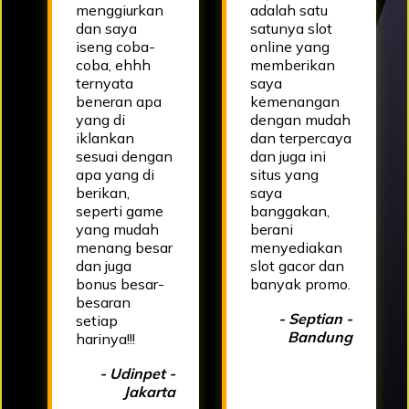
menggiurkan
adalah satu
dan saya
satunya slot
iseng coba-
online yang
coba, ehhh
memberikan
ternyata
saya
beneran apa
kemenangan
yang di
dengan mudah
iklankan
dan terpercaya
sesuai dengan
dan juga ini
apa yang di
situs yang
berikan,
saya
seperti game
banggakan,
yang mudah
berani
menang besar
menyediakan
dan juga
slot gacor dan
bonus besar-
banyak promo.
besaran
- Septian -
setiap
Bandung
harinya!!!
- Udinpet -
Jakarta