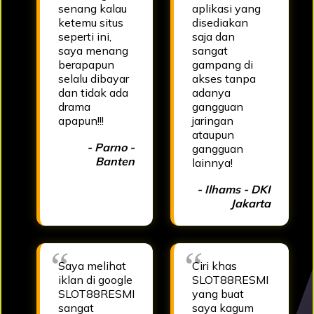
senang kalau
aplikasi yang
ketemu situs
disediakan
seperti ini,
saja dan
saya menang
sangat
berapapun
gampang di
selalu dibayar
akses tanpa
dan tidak ada
adanya
drama
gangguan
apapun!!!
jaringan
ataupun
- Parno -
gangguan
Banten
lainnya!
- Ilhams - DKI
Jakarta
Saya melihat
Ciri khas
iklan di google
SLOT88RESMI
SLOT88RESMI
yang buat
sangat
saya kagum